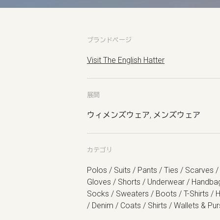
ブランドページ
Visit The English Hatter
展開
ウィメンズウェア, メンズウェア
カテゴリ
Polos / Suits / Pants / Ties / Scarves /
Gloves / Shorts / Underwear / Handba
Socks / Sweaters / Boots / T-Shirts / 
/ Denim / Coats / Shirts / Wallets & Pu