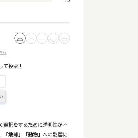
1/5
ちら
して投票！
い
て選択をするために透明性が不
」
「地球」
「動物」
への影響に