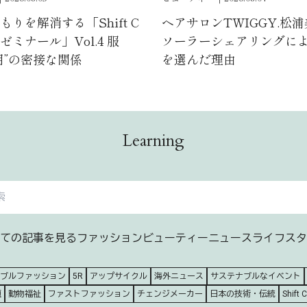
りを解消する「Shift C
ヘアサロンTWIGGY.松
ミナール」Vol.4 服
ソーラーシェアリングに
用”の密接な関係
を選んだ理由
Learning
ての記事を見る
ファッション
ビューティー
ニュース
ライフスタ
ブルファッション
5R
アップサイクル
海外ニュース
サステナブルなイベント
題
動物福祉
ファストファッション
チェンジメーカー
日本の技術・伝統
Shift 