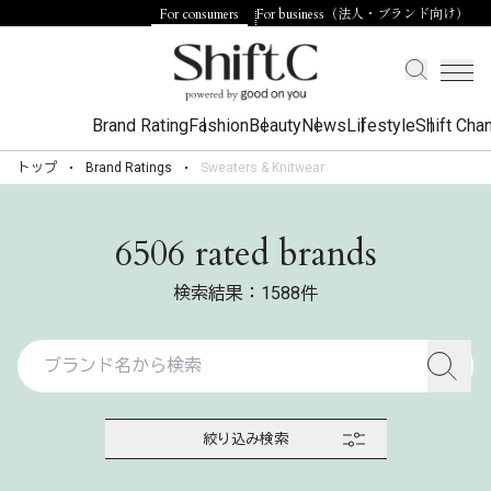
For consumers
For business（法人・ブランド向け）
Brand Rating
Fashion
Beauty
News
Lifestyle
Shift Cha
トップ
Brand Ratings
Sweaters & Knitwear
6506 rated brands
検索結果：1588件
絞り込み検索