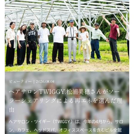
ビューティー｜2026.08.04
ヘアサロンTWIGGY.松浦美穂さんがソー
ラーシェアリングによる再エネを選んだ理
由
ヘアサロン・ツイギー（TWIGGY.）は、今年の4月から、サロ
ン、カフェ、ヘッドスパ、オフィススペースを含むビル全館