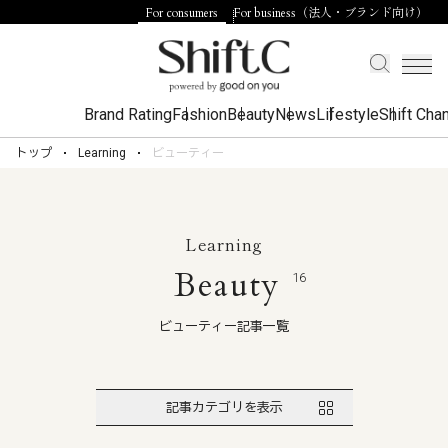
For consumers
For business（法人・ブランド向け）
Brand Rating
Fashion
Beauty
News
Lifestyle
Shift Cha
トップ
Learning
ビューティー
Learning
Beauty
16
ビューティー記事一覧
記事カテゴリを表示