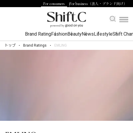
For consumers
For business（法人・ブランド向け）
Brand Rating
Fashion
Beauty
News
Lifestyle
Shift Cha
トップ
Brand Ratings
EMLING