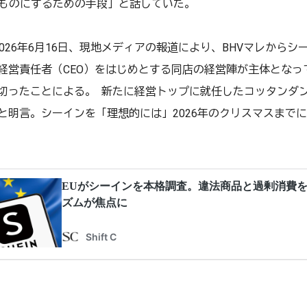
e）なものにするための手段」と話していた。
026年6月16日、現地メディアの報道により、BHVマレから
経営責任者（CEO）をはじめとする同店の経営陣が主体となって
切ったことによる。 新たに経営トップに就任したコッタンダ
と明言。シーインを「理想的には」2026年のクリスマスまで