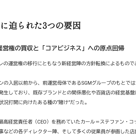
に迫られた3つの要因
る経営権の買収と「コアビジネス」への原点回帰
マレの運営権の移行にともなう新経営陣の方針転換によるもので
ンの入居以前から、前運営母体であるSGMグループのもとで
発生しており、既存ブランドとの関係悪化や百貨店の経営基盤
状況打開に向けたある種の“賭け”だった。
の最高経営責任者（CEO）を務めていたカール＝ステファン・
事などの各ディレクター陣、そして多くの従業員が参画した店