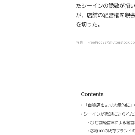
たシーインの誘致が招
が、店舗の経営権を親
を切った。
写真： FreeProd33/Shutterstock.c
Contents
「百貨店をより大衆的に」
シーインが撤退に迫られた
① 店舗経営陣による経
②約100の既存ブランド