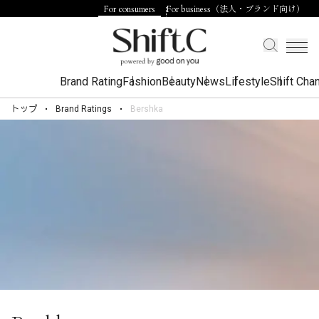
For consumers
For business（法人・ブランド向け）
Brand Rating
Fashion
Beauty
News
Lifestyle
Shift Cha
トップ
Brand Ratings
Bershka