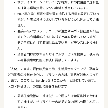
サプライチェーンにおいて化学物質、水の使用量と廃水量
を抑える環境負荷の少ない素材を使用しています。
2025年以降に有害化学物質を排除する目標を設定していま
すが、計画どおりに進捗しているかどうかは開示していま
せん。
直接事業とサプライチェーンの温室効果ガス排出量を削減
するという科学的根拠に基づく目標を設定していますが、
その目標に向けて順調に進んでいるエビデンスはありませ
ん。
消費者向けに衣料品リサイクルサービスを提供し、使用済
み繊維廃棄物問題の解決に貢献しています。
「人間」
に関する評価は児童労働、生活賃金やジェンダー平等な
ど労働者の権利を中心に、ブランドの方針、実践が対象となって
います。ここでは、Bershkaを「ここから」と評価しています。
スコア評価は以下の要因に影響を受けます：
最終生産段階の一部は低リスク国または認証施設で行われ
ていますが、サプライヤーの総括的な内訳は公開されてい
ません。