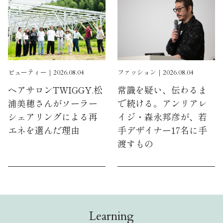
ビューティー｜2026.08.04
ファッション｜2026.08.04
ヘアサロンTWIGGY.松
常識を疑い、伝わるま
浦美穂さんがソーラー
で続ける。アンリアレ
シェアリングによる再
イジ・森永邦彦が、若
エネを選んだ理由
手デザイナー17名に手
渡すもの
Learning