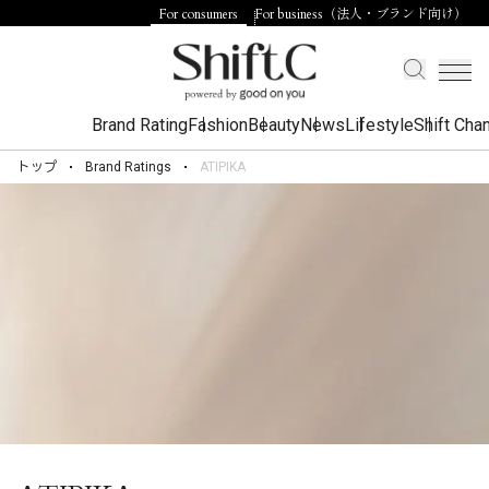
For consumers
For business（法人・ブランド向け）
Brand Rating
Fashion
Beauty
News
Lifestyle
Shift Cha
トップ
Brand Ratings
ATIPIKA