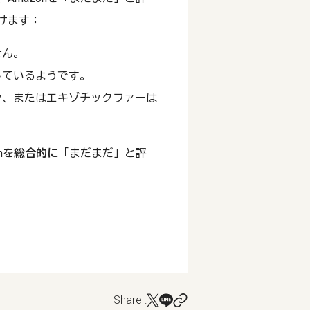
けます：
せん。
しているようです。
ン、またはエキゾチックファーは
nを
総合的に
「まだまだ」と評
Share :