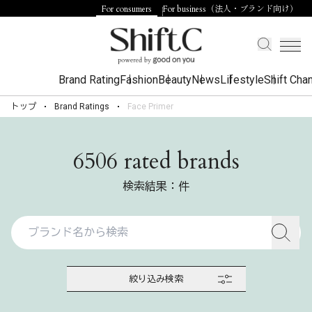
For consumers
For business（法人・ブランド向け）
Brand Rating
Fashion
Beauty
News
Lifestyle
Shift Cha
トップ
Brand Ratings
Face Primer
6506 rated brands
検索結果：件
絞り込み検索