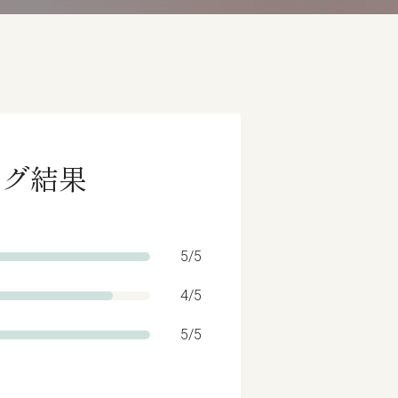
ング結果
5/5
4/5
5/5