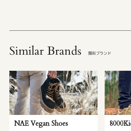
Similar Brands
類似ブランド
NAE Vegan Shoes
8000Ki