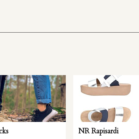
cks
NR Rapisardi