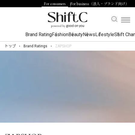
For consumers
For business（法人・ブランド向け）
Brand Rating
Fashion
Beauty
News
Lifestyle
Shift Cha
トップ
Brand Ratings
ZAPSHOP