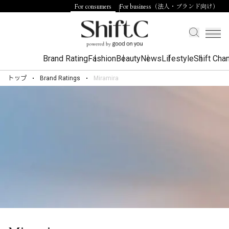
For consumers
For business（法人・ブランド向け）
Brand Rating
Fashion
Beauty
News
Lifestyle
Shift Cha
トップ
Brand Ratings
Miramira