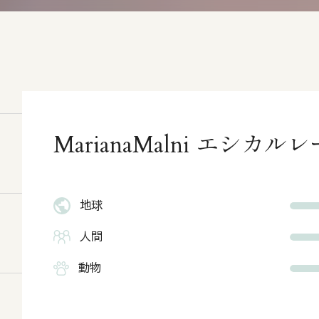
MarianaMalni エシ
地球
人間
動物