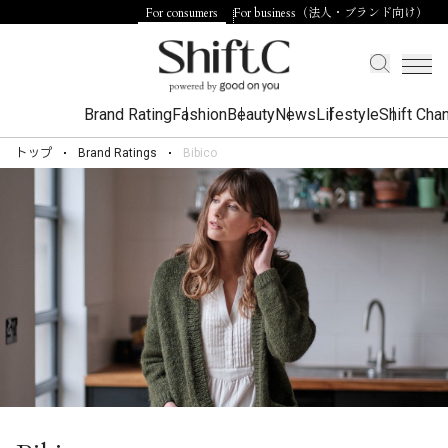
For consumers
For business（法人・ブランド向け）
Brand Rating
Fashion
Beauty
News
Lifestyle
Shift Cha
トップ
Brand Ratings
Bibico