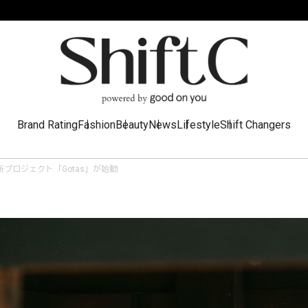
Brand Rating
Fashion
Beauty
News
Lifestyle
Shift Changers
プロジェクト「Gotas」が始動