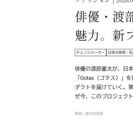
ファッション｜2026.06
俳優・渡
魅力。新プ
チェンジメーカー
日本の技術・伝
俳優の渡部豪太が、日
「Gotas（ゴタス）
ダクトを届けていく。第
ぜ今、このプロジェク
原稿：藤井由香里