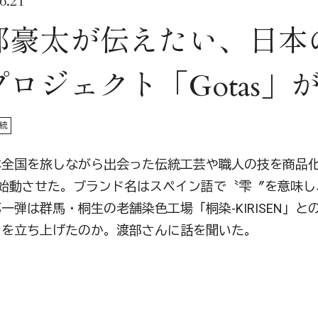
.21
部豪太が伝えたい、日本
ロジェクト「Gotas」
統
本全国を旅しながら出会った伝統工芸や職人の技を商品
」を始動させた。ブランド名はスペイン語で〝雫〞を意味
一弾は群馬・桐生の老舗染色工場「桐染-KIRISEN」
トを立ち上げたのか。渡部さんに話を聞いた。