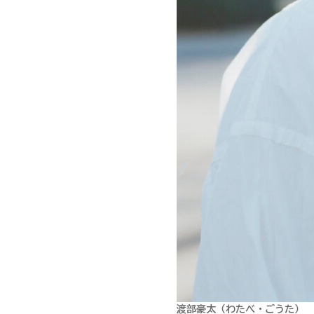
渡部豪太（わたべ・ごうた）