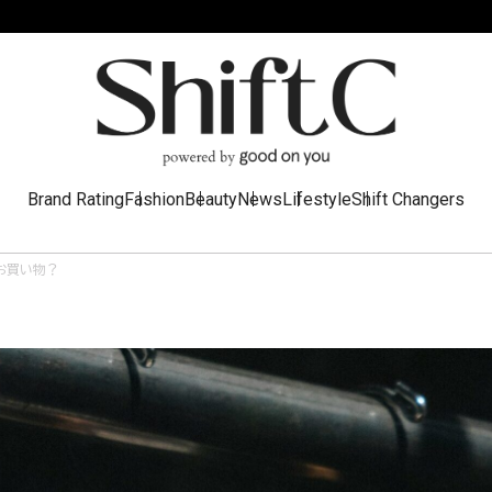
Brand Rating
Fashion
Beauty
News
Lifestyle
Shift Changers
お買い物？