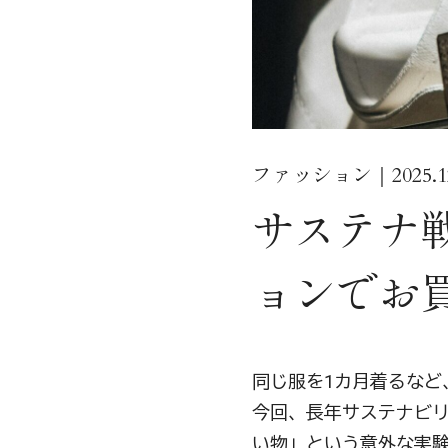
ファッション｜2025.12
サステナ
ョンでお
同じ服を1カ月着るなど、
今回、長年サステナビ
い物」という意外な実