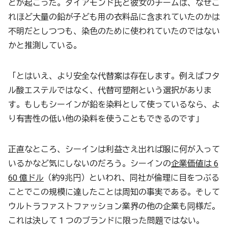
とが起こった。ダイアモンド氏と彼女のチームは、なぜこ
れほど大量の鉛が子ども用の衣料品に含まれていたのかは
不明だとしつつも、染色のために使われていたのではない
かと推測している。
「とはいえ、より安全な代替案は存在します。例えばフタ
ル酸エステルではなく、代替可塑剤という選択がありま
す。もしもシーインが鉛を染料として使っているなら、よ
り有害性の低い他の染料を使うこともできるのです」
正直なところ、シーインは利益さえ出れば服に何が入って
いるかなど気にしないのだろう。シーインの
企業価値は 6
60 億ドル
（約9兆円）といわれ、同社が倫理に目をつぶる
ことでこの規模に達したことは周知の事実である。そして
ウルトラファストファッション業界の他の企業も同様だ。
これは決して 1 つのブランドに限った問題ではない。