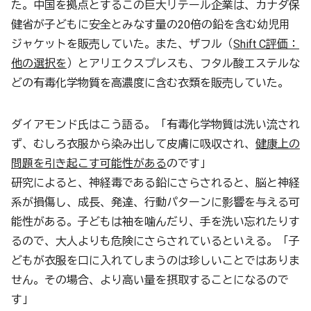
た。中国を拠点とするこの巨大リテール企業は、カナダ保
健省が子どもに安全とみなす量の20倍の鉛を含む幼児用
ジャケットを販売していた。また、ザフル（
Shift C評価：
他の選択を
）とアリエクスプレスも、フタル酸エステルな
どの有毒化学物質を高濃度に含む衣類を販売していた。
ダイアモンド氏はこう語る。「有毒化学物質は洗い流され
ず、むしろ衣服から染み出して皮膚に吸収され、
健康上の
問題を引き起こす可能性がある
のです」
研究によると、神経毒である鉛にさらされると、脳と神経
系が損傷し、成長、発達、行動パターンに影響を与える可
能性がある。子どもは袖を噛んだり、手を洗い忘れたりす
るので、大人よりも危険にさらされているといえる。「子
どもが衣服を口に入れてしまうのは珍しいことではありま
せん。その場合、より高い量を摂取することになるので
す」