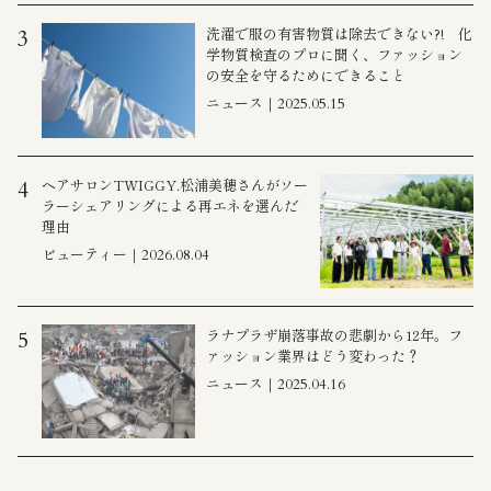
洗濯で服の有害物質は除去できない?! 化
3
学物質検査のプロに聞く、ファッション
の安全を守るためにできること
ニュース｜2025.05.15
ヘアサロンTWIGGY.松浦美穂さんがソー
4
ラーシェアリングによる再エネを選んだ
理由
ビューティー｜2026.08.04
ラナプラザ崩落事故の悲劇から12年。フ
5
ァッション業界はどう変わった？
ニュース｜2025.04.16