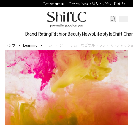
For consumers
For business（法人・ブランド向け）
Brand Rating
Fashion
Beauty
News
Lifestyle
Shift Cha
トップ
Learning
「シーイン」「テム」などウルトラファストファッシ