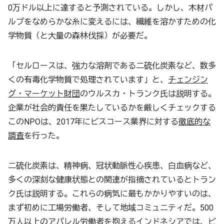
0万ドル以上に達すると予測されている。しかし、木材パ
ルプをなめらかな糸に変えるには、繊維を溶かすための化
学物質（と大量の森林伐採）が必要だ。
「セルロースは、強力な溶剤である二硫化炭素など、数多
くの有毒化学物質で処理されています」と、
チェンジン
グ・マーケット財団
のウルスカ・トランク氏は説明する。
企業が社会的責任を果たしているかを厳しくチェックする
このNPOは、2017年にビスコース業界に対する
徹底的な
調査
を行った。
二硫化炭素は、精神病、冠状動脈性心疾患、白血病など、
多くの深刻な健康状態との関連が指摘されているとトラン
ク氏は説明する。これらの病気に最もかかりやすいのは、
まず初めに工場労働者、そして地域コミュニティだ。500
万人以上のアパレル労働者を抱えるインドネシアでは、ビ