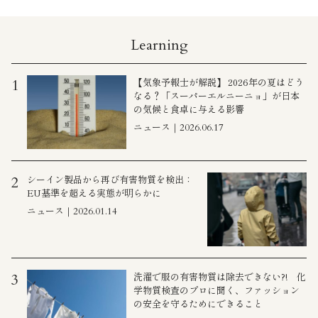
Learning
【気象予報士が解説】 2026年の夏はどう
1
なる？「スーパーエルニーニョ」が日本
の気候と食卓に与える影響
ニュース｜2026.06.17
シーイン製品から再び有害物質を検出：
2
EU基準を超える実態が明らかに
ニュース｜2026.01.14
洗濯で服の有害物質は除去できない?! 化
3
学物質検査のプロに聞く、ファッション
の安全を守るためにできること