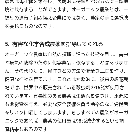
農家は毎年種を保存し、長期的に持続可能な方法で自然環
境と共存することができます。オーガニック農業とは、一
握りの遺伝子組み換え企業にではなく、農家の手に選択肢
を委ねるものなのです。
5. 有害な化学合成農薬を排除してくれる
オーガニック農家は自然の摂理に沿った技術を用い、害虫
や病気の防除のために化学薬品に依存することはありませ
ん。その代わりに、輪作などの方法で健全な土壌を作り、
健康な作物を育てます。これとは対照的に、従来の綿花栽
培では、世界中で販売されている殺虫剤の16％が使用さ
れています。有毒性のある農薬は生態系を傷つけ、水源に
も悪影響を与え、必要な安全装備を買う余裕のない労働者
をリスクに晒してしまいます。もしすべての農業がオーガ
ニックであれば、農薬の使用量は98％減少するという調
査結果もあるのです。