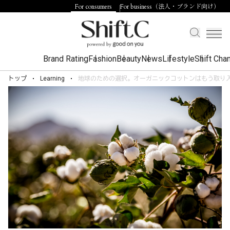
For consumers
For business（法人・ブランド向け）
Brand Rating
Fashion
Beauty
News
Lifestyle
Shift Cha
トップ
Learning
地球のための選択。オーガニックコットンはもう取り