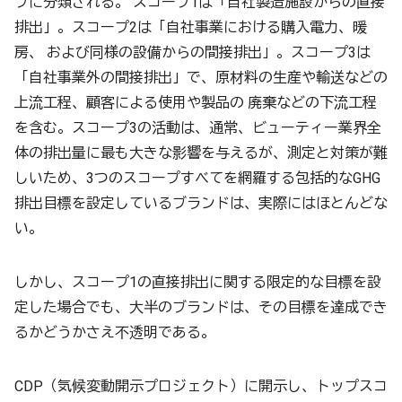
プに分類される。 スコープ1は「自社製造施設からの直接
排出」。スコープ2は「自社事業における購入電力、暖
房、 および同様の設備からの間接排出」。スコープ3は
「自社事業外の間接排出」で、原材料の生産や輸送などの
上流工程、顧客による使用や製品の 廃棄などの下流工程
を含む。スコープ3の活動は、通常、ビューティー業界全
体の排出量に最も大きな影響を与えるが、測定と対策が難
しいため、3つのスコープすべてを網羅する包括的なGHG
排出目標を設定しているブランドは、実際にはほとんどな
い。
しかし、スコープ1の直接排出に関する限定的な目標を設
定した場合でも、大半のブランドは、その目標を達成でき
るかどうかさえ不透明である。
CDP（気候変動開示プロジェクト）に開示し、トップスコ