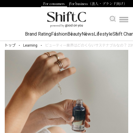
For consumers
For business（法人・ブランド向け）
Brand Rating
Fashion
Beauty
News
Lifestyle
Shift Cha
トップ
Learning
ビューティー業界はどのくらいサステナブルなの？ 2