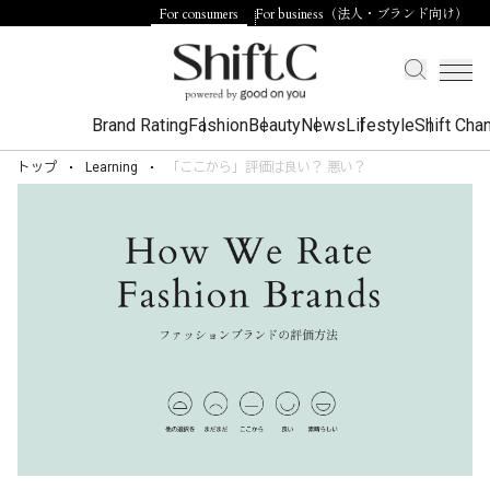
For consumers
For business（法人・ブランド向け）
Brand Rating
Fashion
Beauty
News
Lifestyle
Shift Cha
トップ
Learning
「ここから」評価は良い？ 悪い？