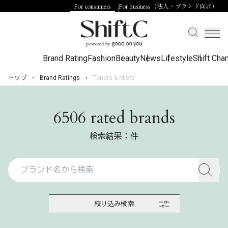
For consumers
For business（法人・ブランド向け）
Brand Rating
Fashion
Beauty
News
Lifestyle
Shift Cha
トップ
Brand Ratings
Toners & Mists
6506 rated brands
検索結果：件
絞り込み検索