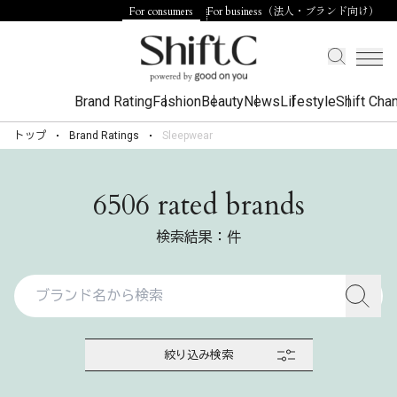
For consumers
For business（法人・ブランド向け）
Brand Rating
Fashion
Beauty
News
Lifestyle
Shift Cha
トップ
Brand Ratings
Sleepwear
6506 rated brands
検索結果：件
絞り込み検索