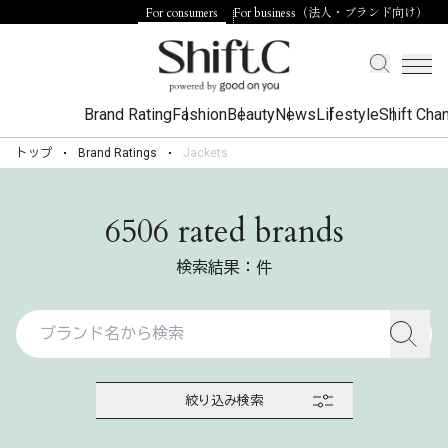
For consumers
For business（法人・ブランド向け）
Brand Rating
Fashion
Beauty
News
Lifestyle
Shift Cha
トップ
Brand Ratings
Jackets
6506 rated brands
検索結果：件
絞り込み検索