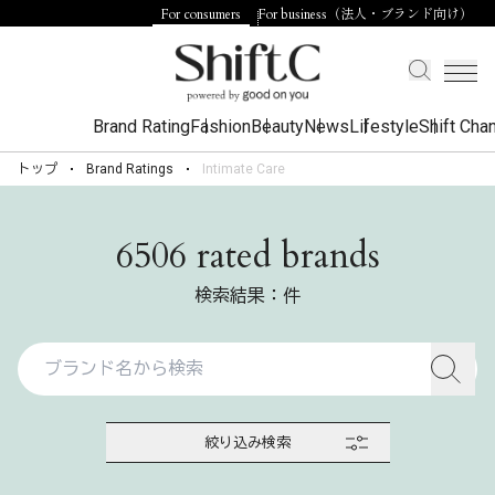
For consumers
For business（法人・ブランド向け）
Brand Rating
Fashion
Beauty
News
Lifestyle
Shift Cha
トップ
Brand Ratings
Intimate Care
6506 rated brands
検索結果：件
絞り込み検索