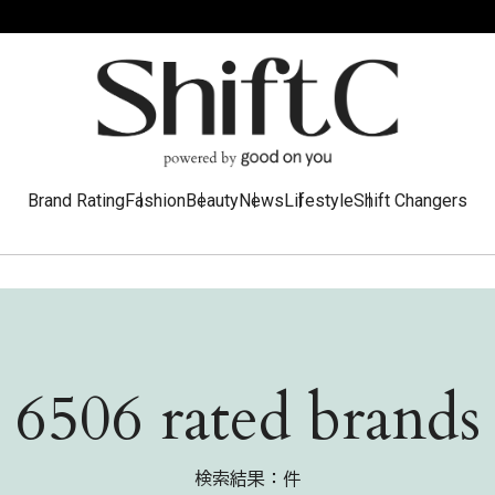
Brand Rating
Fashion
Beauty
News
Lifestyle
Shift Changers
6506 rated brands
検索結果：件