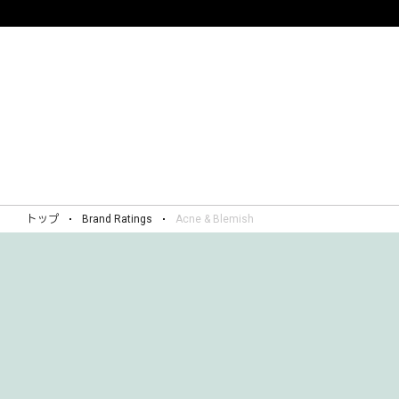
トップ
Brand Ratings
Acne & Blemish