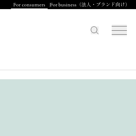
For consumers
For business（法人・ブランド向け）