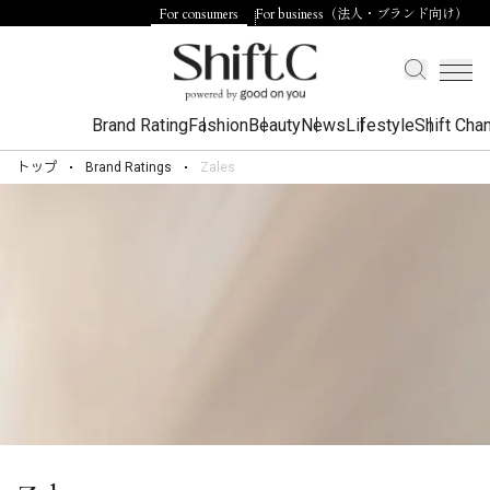
For consumers
For business（法人・ブランド向け）
Brand Rating
Fashion
Beauty
News
Lifestyle
Shift Cha
トップ
Brand Ratings
Zales