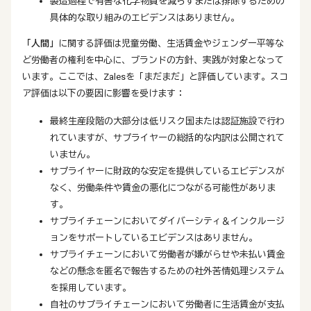
製造過程で有害な化学物質を減らすまたは排除するための
具体的な取り組みのエビデンスはありません。
「人間」
に関する評価は児童労働、生活賃金やジェンダー平等な
ど労働者の権利を中心に、ブランドの方針、実践が対象となって
います。ここでは、Zalesを「まだまだ」と評価しています。スコ
ア評価は以下の要因に影響を受けます：
最終生産段階の大部分は低リスク国または認証施設で行わ
れていますが、サプライヤーの総括的な内訳は公開されて
いません。
サプライヤーに財政的な安定を提供しているエビデンスが
なく、労働条件や賃金の悪化につながる可能性がありま
す。
サプライチェーンにおいてダイバーシティ＆インクルージ
ョンをサポートしているエビデンスはありません。
サプライチェーンにおいて労働者が嫌がらせや未払い賃金
などの懸念を匿名で報告するための社外苦情処理システム
を採用しています。
自社のサプライチェーンにおいて労働者に生活賃金が支払