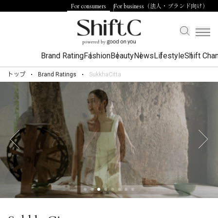
For consumers
For business（法人・ブランド向け）
Brand Rating
Fashion
Beauty
News
Lifestyle
Shift Cha
トップ
Brand Ratings
SukkhaCitta