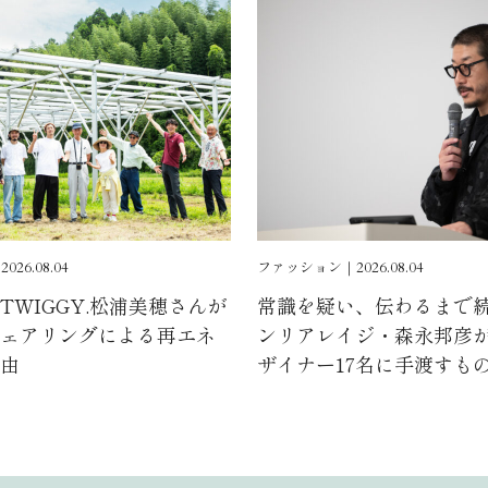
6.08.04
ファッション｜2026.08.04
TWIGGY.松浦美穂さんが
常識を疑い、伝わるまで
ェアリングによる再エネ
ンリアレイジ・森永邦彦
由
ザイナー17名に手渡すも