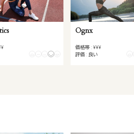
ics
Ognx
¥¥
価格帯 : ¥¥¥
い
評価 : 良い