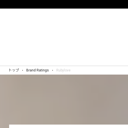
トップ
Brand Ratings
Rubylove