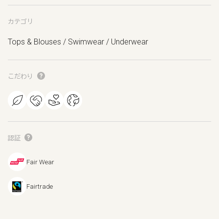
カテゴリ
Tops & Blouses / Swimwear / Underwear
こだわり
認証
Fair Wear
Fairtrade