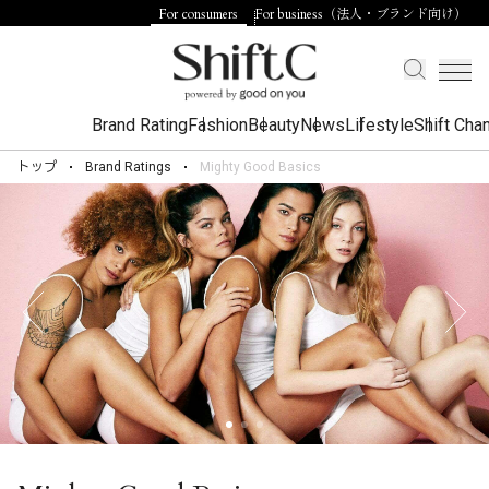
For consumers
For business（法人・ブランド向け）
Brand Rating
Fashion
Beauty
News
Lifestyle
Shift Cha
トップ
Brand Ratings
Mighty Good Basics