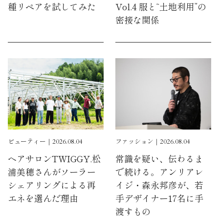
種リペアを試してみた
Vol.4 服と“土地利用”の
密接な関係
ビューティー｜2026.08.04
ファッション｜2026.08.04
ヘアサロンTWIGGY.松
常識を疑い、伝わるま
浦美穂さんがソーラー
で続ける。アンリアレ
シェアリングによる再
イジ・森永邦彦が、若
エネを選んだ理由
手デザイナー17名に手
渡すもの