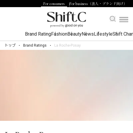
For consumers
For business（法人・ブランド向け）
Brand Rating
Fashion
Beauty
News
Lifestyle
Shift Cha
トップ
Brand Ratings
La Roche-Posay