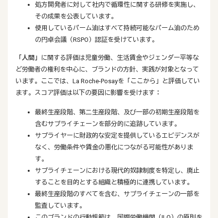
処方開発者に対して社内で循環性に関する研修を実施し、
その成果を公表しています。
使用しているパーム油はすべて持続可能なパーム油のため
の円卓会議（RSPO）認証を受けています。
「人間」
に関する評価は児童労働、生活賃金やジェンダー平等な
ど労働者の権利を中心に、ブランドの方針、実践が対象となって
います。ここでは、La Roche-Posayを「ここから」と評価してい
ます。スコア評価は以下の要因に影響を受けます：
最終生産段階、第二生産段階、及び一部の初期生産段階を
含むサプライチェーンを部分的に追跡しています。
サプライヤーに財政的な安定を提供しているエビデンスが
なく、労働条件や賃金の悪化につながる可能性がありま
す。
サプライチェーンにおける現代的奴隷制度を特定し、廃止
することを目的とする組織と積極的に連携しています。
最終生産段階のすべてを含む、サプライチェーンの一部を
監査しています。
このブランドの行動規範は、国際労働機関（ILO）の原則を