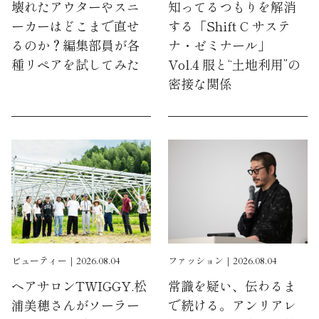
壊れたアウターやスニ
知ってるつもりを解消
ーカーはどこまで直せ
する「Shift C サステ
るのか？編集部員が各
ナ・ゼミナール」
種リペアを試してみた
Vol.4 服と“土地利用”の
密接な関係
ビューティー｜2026.08.04
ファッション｜2026.08.04
ヘアサロンTWIGGY.松
常識を疑い、伝わるま
浦美穂さんがソーラー
で続ける。アンリアレ