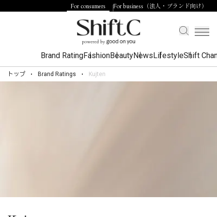
For consumers
For business（法人・ブランド向け）
Brand Rating
Fashion
Beauty
News
Lifestyle
Shift Cha
トップ
Brand Ratings
Kujten