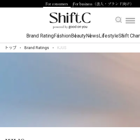
For consumers
For business（法人・ブランド向け）
Brand Rating
Fashion
Beauty
News
Lifestyle
Shift Cha
トップ
Brand Ratings
KJUS