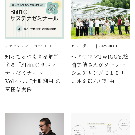
ファッション, ｜2026.08.05
ビューティー｜2026.08.04
知ってるつもりを解消
ヘアサロンTWIGGY.松
する「Shift C サステ
浦美穂さんがソーラー
ナ・ゼミナール」
シェアリングによる再
Vol.4 服と“土地利用”の
エネを選んだ理由
密接な関係