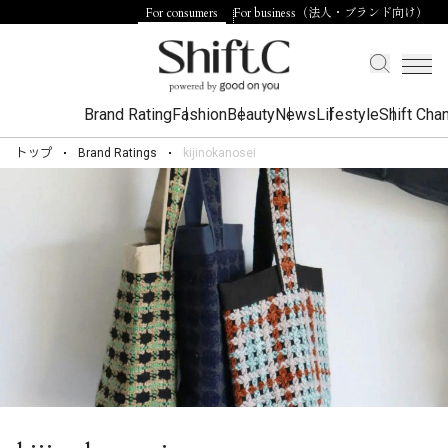
For consumers
For business（法人・ブランド向け）
Brand Rating
Fashion
Beauty
News
Lifestyle
Shift Cha
トップ
Brand Ratings
kijinokanosei