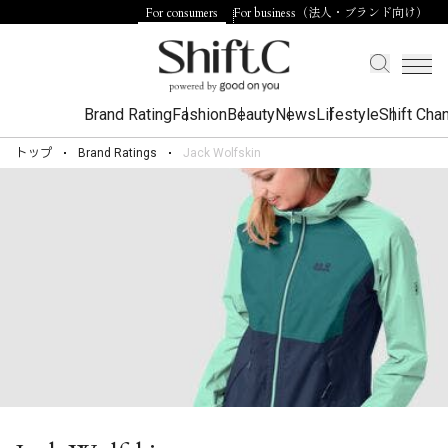
For consumers
For business（法人・ブランド向け）
Brand Rating
Fashion
Beauty
News
Lifestyle
Shift Cha
トップ
Brand Ratings
Jack Wolfskin