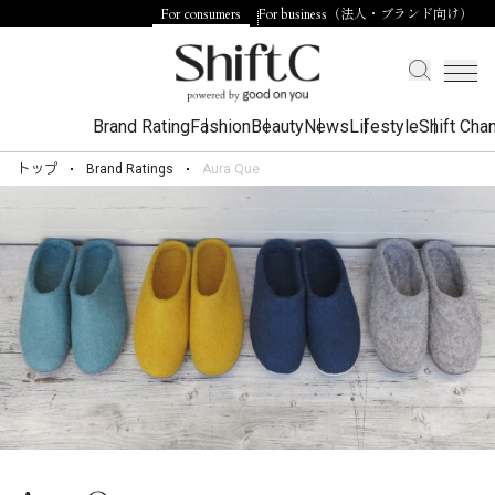
For consumers
For business（法人・ブランド向け）
Brand Rating
Fashion
Beauty
News
Lifestyle
Shift Cha
トップ
Brand Ratings
Aura Que