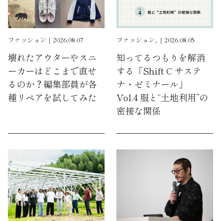
ファッション｜2026.08.07
ファッション, ｜2026.08.05
壊れたアウターやスニ
知ってるつもりを解消
ーカーはどこまで直せ
する「Shift C サステ
るのか？編集部員が各
ナ・ゼミナール」
種リペアを試してみた
Vol.4 服と“土地利用”の
密接な関係