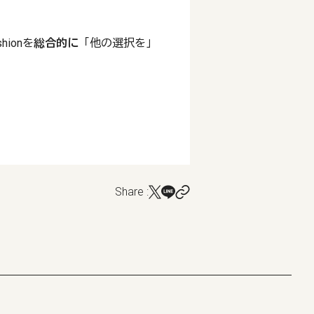
ionを
総合的に
「他の選択を」
Share :