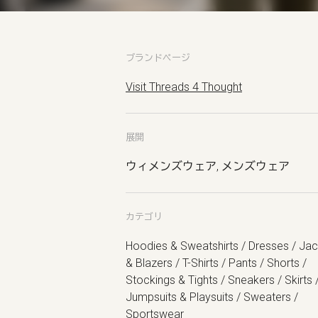
ブランドページ
Visit Threads 4 Thought
展開
ウィメンズウェア, メンズウェア
カテゴリ
Hoodies & Sweatshirts / Dresses / Ja
& Blazers / T-Shirts / Pants / Shorts /
Stockings & Tights / Sneakers / Skirts 
Jumpsuits & Playsuits / Sweaters /
Sportswear