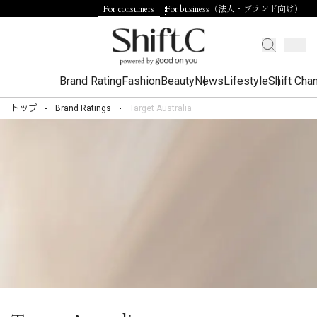
For consumers
For business（法人・ブランド向け）
Brand Rating
Fashion
Beauty
News
Lifestyle
Shift Cha
トップ
Brand Ratings
Target Australia