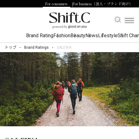
For consumers
For business（法人・ブランド向け）
Brand Rating
Fashion
Beauty
News
Lifestyle
Shift Cha
トップ
Brand Ratings
SALEWA