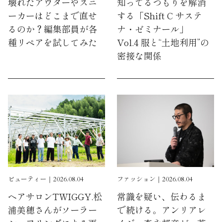
壊れたアウターやスニ
知ってるつもりを解消
ーカーはどこまで直せ
する「Shift C サステ
るのか？編集部員が各
ナ・ゼミナール」
種リペアを試してみた
Vol.4 服と“土地利用”の
密接な関係
ビューティー｜2026.08.04
ファッション｜2026.08.04
ヘアサロンTWIGGY.松
常識を疑い、伝わるま
浦美穂さんがソーラー
で続ける。アンリアレ