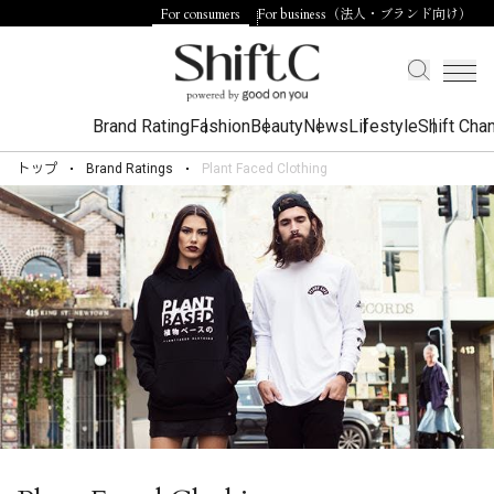
For consumers
For business（法人・ブランド向け）
Brand Rating
Fashion
Beauty
News
Lifestyle
Shift Cha
トップ
Brand Ratings
Plant Faced Clothing