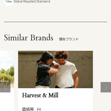
Global Recycled Standard
Similar Brands
類似ブランド
Harvest & Mill
価格帯 : ¥¥