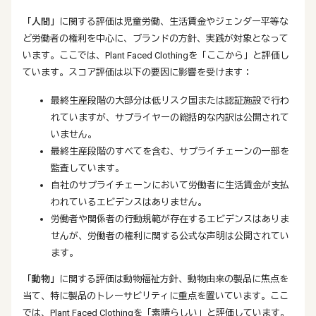
「人間」
に関する評価は児童労働、生活賃金やジェンダー平等な
ど労働者の権利を中心に、ブランドの方針、実践が対象となって
います。ここでは、Plant Faced Clothingを「ここから」と評価し
ています。スコア評価は以下の要因に影響を受けます：
最終生産段階の大部分は低リスク国または認証施設で行わ
れていますが、サプライヤーの総括的な内訳は公開されて
いません。
最終生産段階のすべてを含む、サプライチェーンの一部を
監査しています。
自社のサプライチェーンにおいて労働者に生活賃金が支払
われているエビデンスはありません。
労働者や関係者の行動規範が存在するエビデンスはありま
せんが、労働者の権利に関する公式な声明は公開されてい
ます。
「動物」
に関する評価は動物福祉方針、動物由来の製品に焦点を
当て、特に製品のトレーサビリティに重点を置いています。ここ
では、Plant Faced Clothingを「素晴らしい」と評価しています。