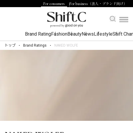
For consumers
For business（法人・ブランド向け）
Brand Rating
Fashion
Beauty
News
Lifestyle
Shift Cha
トップ
Brand Ratings
NAKED WOLFE