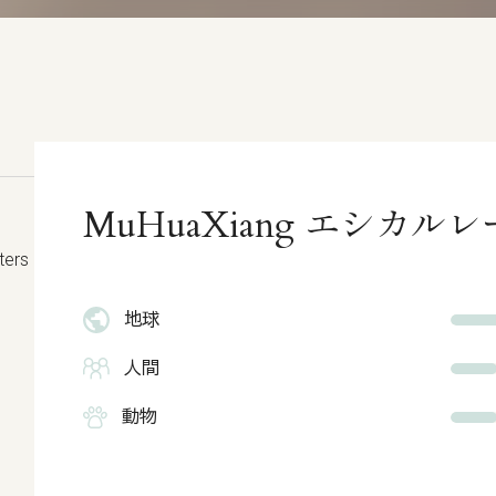
MuHuaXiang エシカ
ters
地球
人間
動物