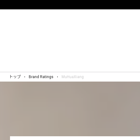
トップ
Brand Ratings
MuHuaXiang