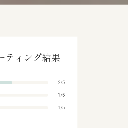
ルレーティング結果
2/5
1/5
1/5