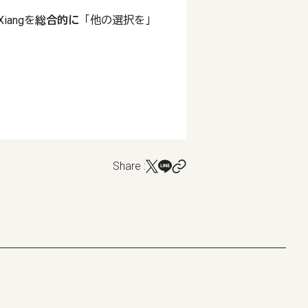
angを
総合的に
「他の選択を」
Share :