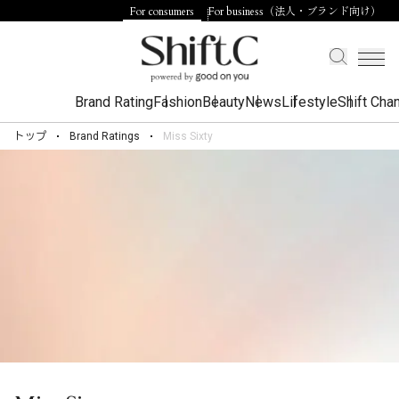
For consumers
For business（法人・ブランド向け）
Brand Rating
Fashion
Beauty
News
Lifestyle
Shift Cha
トップ
Brand Ratings
Miss Sixty