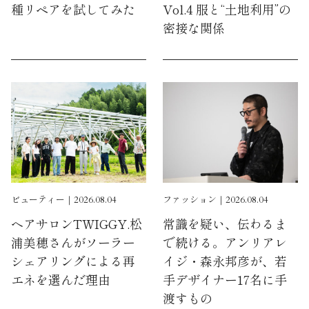
種リペアを試してみた
Vol.4 服と“土地利用”の
密接な関係
ビューティー｜2026.08.04
ファッション｜2026.08.04
ヘアサロンTWIGGY.松
常識を疑い、伝わるま
浦美穂さんがソーラー
で続ける。アンリアレ
シェアリングによる再
イジ・森永邦彦が、若
エネを選んだ理由
手デザイナー17名に手
渡すもの