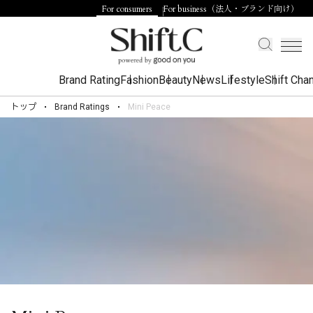
For consumers
For business（法人・ブランド向け）
Brand Rating
Fashion
Beauty
News
Lifestyle
Shift Cha
トップ
Brand Ratings
Mini Peace