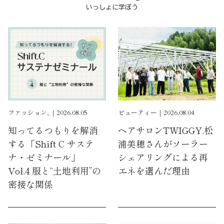
いっしょに学ぼう
ファッション, ｜2026.08.05
ビューティー｜2026.08.04
知ってるつもりを解消
ヘアサロンTWIGGY.松
する「Shift C サステ
浦美穂さんがソーラー
ナ・ゼミナール」
シェアリングによる再
Vol.4 服と“土地利用”の
エネを選んだ理由
密接な関係