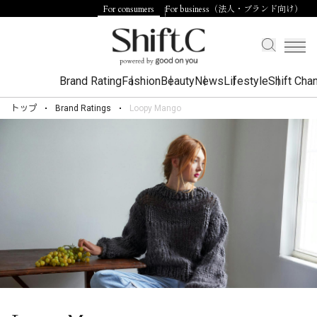
For consumers
For business（法人・ブランド向け）
Brand Rating
Fashion
Beauty
News
Lifestyle
Shift Cha
トップ
Brand Ratings
Loopy Mango