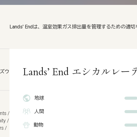
Lands' Endは、温室効果ガス排出量を管理するための
Lands’ End エシカル
ッズウ
地球
人間
nts /
ity /
動物
rs /