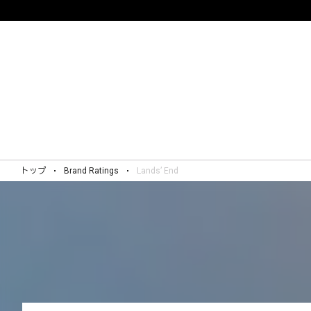
トップ
Brand Ratings
Lands’ End