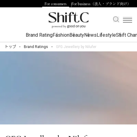
For consumers
For business（法人・ブランド向け）
Brand Rating
Fashion
Beauty
News
Lifestyle
Shift Cha
トップ
Brand Ratings
GFG Jewellery by Nilufer