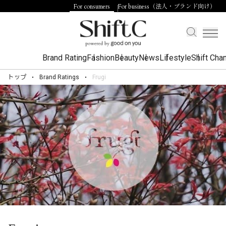
For consumers
For business（法人・ブランド向け）
Brand Rating
Fashion
Beauty
News
Lifestyle
Shift Cha
トップ
Brand Ratings
Frugi