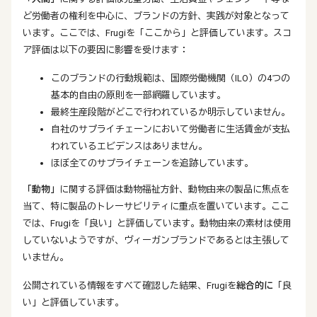
ど労働者の権利を中心に、ブランドの方針、実践が対象となって
います。ここでは、Frugiを「ここから」と評価しています。スコ
ア評価は以下の要因に影響を受けます：
このブランドの行動規範は、国際労働機関（ILO）の4つの
基本的自由の原則を一部網羅しています。
最終生産段階がどこで行われているか明示していません。
自社のサプライチェーンにおいて労働者に生活賃金が支払
われているエビデンスはありません。
ほぼ全てのサプライチェーンを追跡しています。
「動物」
に関する評価は動物福祉方針、動物由来の製品に焦点を
当て、特に製品のトレーサビリティに重点を置いています。ここ
では、Frugiを「良い」と評価しています。動物由来の素材は使用
していないようですが、ヴィーガンブランドであるとは主張して
いません。
公開されている情報をすべて確認した結果、Frugiを
総合的に
「良
い」と評価しています。