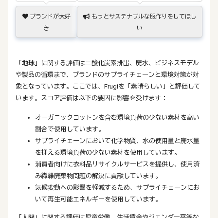
ブランドが大好
もっとサステナブルな服作りをしてほし
き
い
「地球」
に関する評価は二酸化炭素排出、廃水、ビジネスモデル
や製品の循環まで、ブランドのサプライチェーンと環境対策が対
象となっています。ここでは、Frugiを「素晴らしい」と評価して
います。スコア評価は以下の要因に影響を受けます：
オーガニックコットンを含む環境負荷の少ない素材を高い
割合で使用しています。
サプライチェーンにおいて化学物質、水の使用量と廃水量
を抑える環境負荷の少ない素材を使用しています。
消費者向けに衣料品リサイクルサービスを提供し、使用済
み繊維廃棄物問題の解決に貢献しています。
気候変動への影響を軽減するため、サプライチェーンにお
いて再生可能エネルギーを使用しています。
「人間」
に関する評価は児童労働、生活賃金やジェンダー平等な