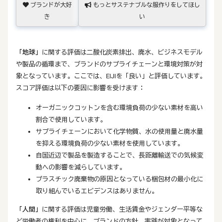
ブランドが大好
もっとサステナブルな服作りをしてほし
き
い
「地球」
に関する評価は二酸化炭素排出、廃水、ビジネスモデル
や製品の循環まで、ブランドのサプライチェーンと環境対策が対
象となっています。ここでは、EIJIを「良い」と評価しています。
スコア評価は以下の要因に影響を受けます：
オーガニックコットンを含む環境負荷の少ない素材を高い
割合で使用しています。
サプライチェーンにおいて化学物質、水の使用量と廃水量
を抑える環境負荷の少ない素材を使用しています。
自国近辺で製品を製造することで、長距離輸送での気候変
動への影響を減らしています。
プラスチック廃棄物の原因となっている梱包材の最小化に
取り組んでいるエビデンスはありません。
「人間」
に関する評価は児童労働、生活賃金やジェンダー平等な
ど労働者の権利を中心に、ブランドの方針、実践が対象となって