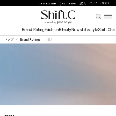
For consumers
For business（法人・ブランド向け）
Brand Rating
Fashion
Beauty
News
Lifestyle
Shift Cha
トップ
Brand Ratings
EIJI