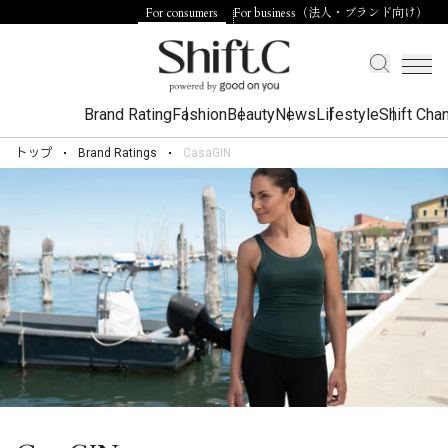
For consumers
For business（法人・ブランド向け）
Brand Rating
Fashion
Beauty
News
Lifestyle
Shift Cha
トップ
Brand Ratings
CasaGIN